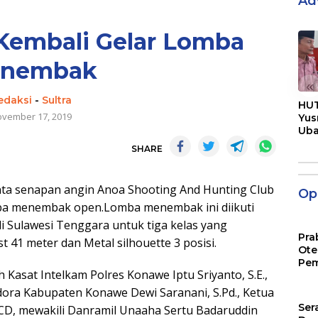
Ad
embali Gelar Lomba
nembak
«
edaksi
-
Sultra
HUT
vember 17, 2019
Yus
Ub
Men
SHARE
Pen
inta senapan angin Anoa Shooting And Hunting Club
Opi
ba menembak open.Lomba menembak ini diikuti
i Sulawesi Tenggara untuk tiga kelas yang
Pra
t 41 meter dan Metal silhouette 3 posisi.
Ote
Pem
Kasat Intelkam Polres Konawe Iptu Sriyanto, S.E.,
ora Kabupaten Konawe Dewi Saranani, S.Pd., Ketua
Ser
In.CD, mewakili Danramil Unaaha Sertu Badaruddin