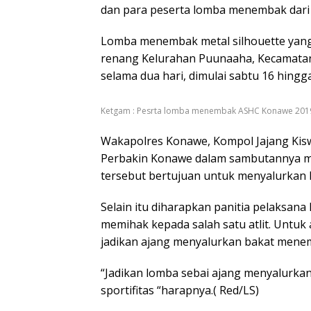
dan para peserta lomba menembak dari 
Lomba menembak metal silhouette yang 
renang Kelurahan Puunaaha, Kecamata
selama dua hari, dimulai sabtu 16 hing
Ketgam : Pesrta lomba menembak ASHC Konawe 201
Wakapolres Konawe, Kompol Jajang Kis
Perbakin Konawe dalam sambutannya m
tersebut bertujuan untuk menyalurkan
Selain itu diharapkan panitia pelaksana 
memihak kepada salah satu atlit. Untuk a
jadikan ajang menyalurkan bakat mene
“Jadikan lomba sebai ajang menyalurk
sportifitas “harapnya.( Red/LS)