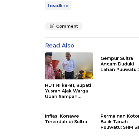
headline
Comment
Read Also
Gempur Sultra
Ancam Duduki
Lahan Puuwatu 
Kasus Mandek
HUT RI ke-81, Bupati
Yusran Ajak Warga
Ubah Sampah
Menjadi Sumber
Penghasilan
Inflasi Konawe
Permainan Kotor
Terendah di Sultra
Balik Tanah
Puuwatu: SHM S
Tak Berkutik di
Hadapan Dugaa