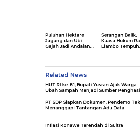
Mafia
Puluhan Hektare
Serangan Balik,
Jagung dan Ubi
Kuasa Hukum Ra
Gajah Jadi Andalan
Liambo Tempuh
Ketahanan Pangan
Jalur Pidana
di Tirawuta
Related News
HUT RI ke-81, Bupati Yusran Ajak Warga
Ubah Sampah Menjadi Sumber Penghasi
PT SDP Siapkan Dokumen, Pendemo Ta
Menanggapi Tantangan Adu Data
Inflasi Konawe Terendah di Sultra