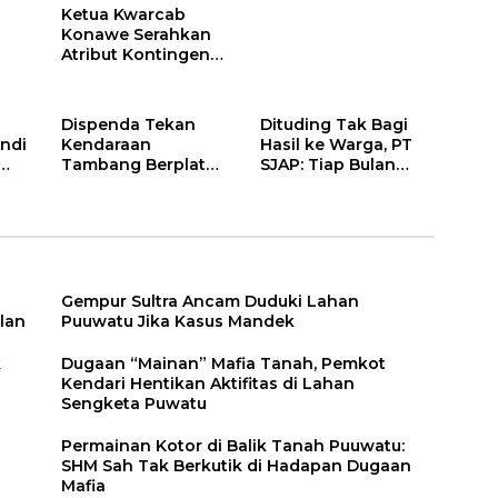
Ketua Kwarcab
Konawe Serahkan
Atribut Kontingen
Jamnas XII 2026
Dispenda Tekan
Dituding Tak Bagi
ndi
Kendaraan
Hasil ke Warga, PT
Tambang Berplat
SJAP: Tiap Bulan
Konawe
Kami Setor
Gempur Sultra Ancam Duduki Lahan
lan
Puuwatu Jika Kasus Mandek
k
Dugaan “Mainan” Mafia Tanah, Pemkot
Kendari Hentikan Aktifitas di Lahan
Sengketa Puwatu
Permainan Kotor di Balik Tanah Puuwatu:
SHM Sah Tak Berkutik di Hadapan Dugaan
Mafia