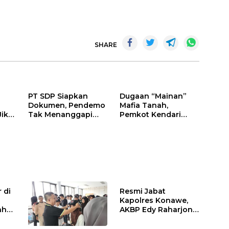
SHARE
PT SDP Siapkan
Dugaan “Mainan”
Dokumen, Pendemo
Mafia Tanah,
Jika
Tak Menanggapi
Pemkot Kendari
Tantangan Adu Data
Hentikan Aktifitas di
Lahan Sengketa
Puwatu
 di
Resmi Jabat
Kapolres Konawe,
ah
AKBP Edy Raharjono
Siap Berikan
n
Pelayanan Terbaik