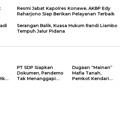
t
Resmi Jabat Kapolres Konawe, AKBP Edy
Raharjono Siap Berikan Pelayanan Terbaik
adi
Serangan Balik, Kuasa Hukum Randi Liambo
Tempuh Jalur Pidana
PT SDP Siapkan
Dugaan “Mainan”
Dokumen, Pendemo
Mafia Tanah,
Jika
Tak Menanggapi
Pemkot Kendari
Tantangan Adu Data
Hentikan Aktifitas di
Lahan Sengketa
Puwatu