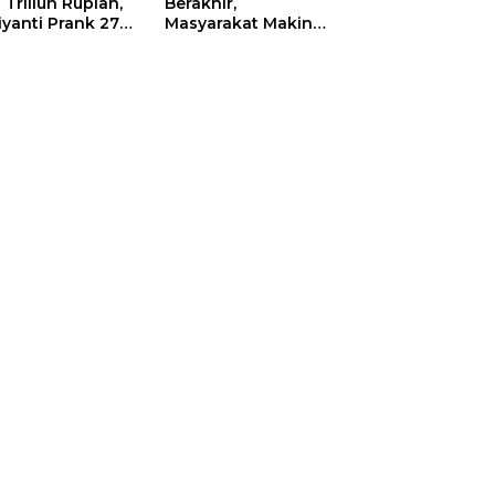
 Triliun Rupiah,
Berakhir,
iyanti Prank 270
Masyarakat Makin
a Orang
Menjerit