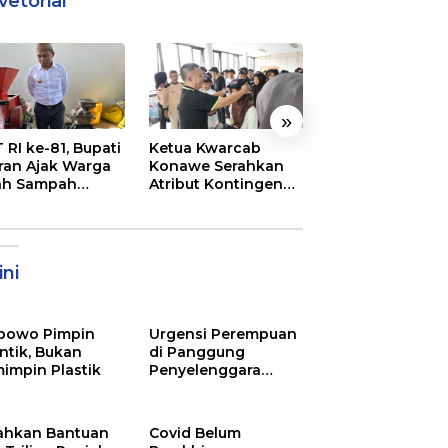
vetorial
»
 RI ke-81, Bupati
Ketua Kwarcab
Semarak
ran Ajak Warga
Konawe Serahkan
Pembukaan MT
ah Sampah
Atribut Kontingen
XXXI Sultra, Ini K
jadi Sumber
Jamnas XII 2026
Bupati Konawe
ghasilan
ni
bowo Pimpin
Urgensi Perempuan
ntik, Bukan
di Panggung
impin Plastik
Penyelenggara
Pemilu
ahkan Bantuan
Covid Belum