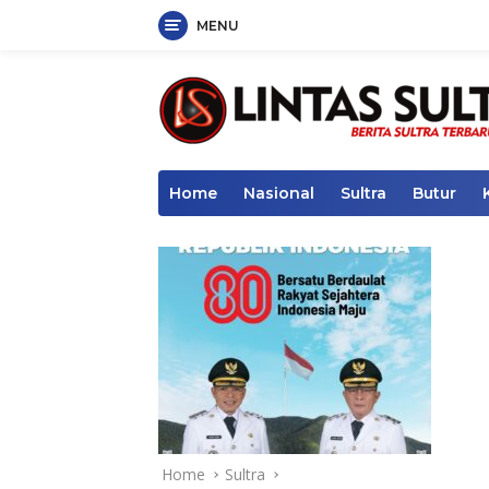
MENU
Skip
to
content
Home
Nasional
Sultra
Butur
Home
Sultra