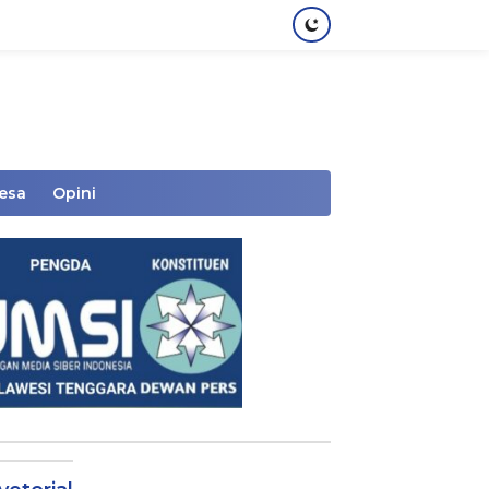
Desa
Opini