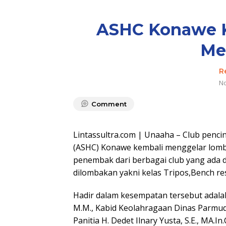
ASHC Konawe K
Me
R
No
Comment
Lintassultra.com | Unaaha – Club penc
(ASHC) Konawe kembali menggelar lom
penembak dari berbagai club yang ada d
dilombakan yakni kelas Tripos,Bench res
Hadir dalam kesempatan tersebut adalah 
M.M., Kabid Keolahragaan Dinas Parmud
Panitia H. Dedet Ilnary Yusta, S.E., MA.