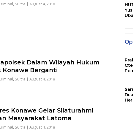
riminal
,
Sultra
|
August 4, 2018
HUT
Yus
Ub
Men
Pen
Opi
Pra
apolsek Dalam Wilayah Hukum
Ote
s Konawe Berganti
Pem
riminal
,
Sultra
|
August 4, 2018
Ser
Dua
Her
Jut
res Konawe Gelar Silaturahmi
an Masyarakat Latoma
riminal
,
Sultra
|
August 4, 2018