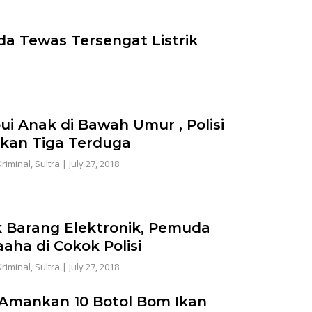
a Tewas Tersengat Listrik
ui Anak di Bawah Umur , Polisi
an Tiga Terduga
riminal
,
Sultra
|
July 27, 2018
 Barang Elektronik, Pemuda
aha di Cokok Polisi
riminal
,
Sultra
|
July 27, 2018
i Amankan 10 Botol Bom Ikan