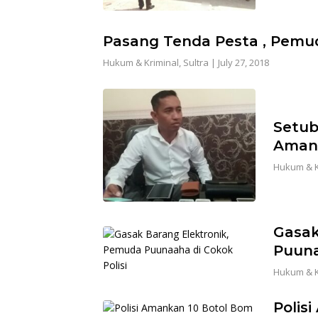
Pasang Tenda Pesta , Pemud
Hukum & Kriminal
,
Sultra
|
July 27, 2018
Setub
Amank
Hukum & K
Gasak
Puuna
Hukum & K
Polis