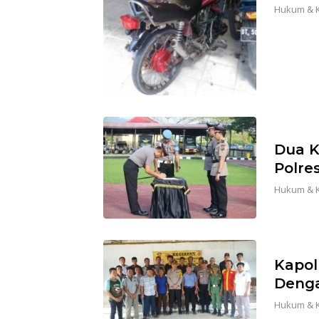
Hukum & K
Dua K
Polre
Hukum & K
Kapol
Deng
Hukum & K