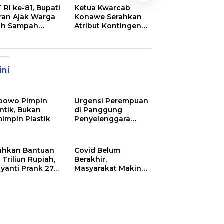
Semarak
 RI ke-81, Bupati
Ketua Kwarcab
Pembukaan MT
ran Ajak Warga
Konawe Serahkan
XXXI Sultra, Ini K
ah Sampah
Atribut Kontingen
Bupati Konawe
jadi Sumber
Jamnas XII 2026
ghasilan
ni
bowo Pimpin
Urgensi Perempuan
ntik, Bukan
di Panggung
impin Plastik
Penyelenggara
Pemilu
ahkan Bantuan
Covid Belum
 Triliun Rupiah,
Berakhir,
iyanti Prank 270
Masyarakat Makin
a Orang
Menjerit