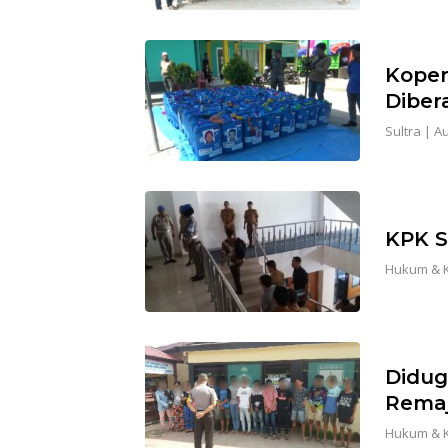
Koper
Diber
Sultra
|
Au
KPK S
Hukum & K
Didug
Remaj
Hukum & K