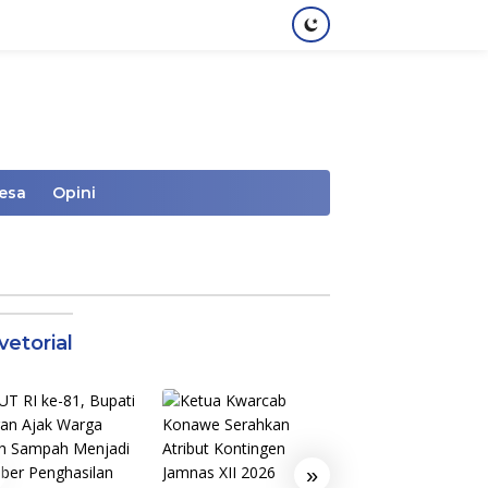
Desa
Opini
vetorial
»