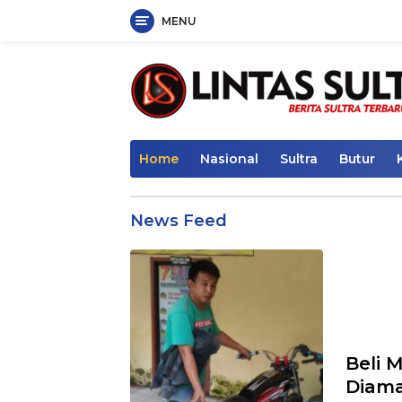
MENU
Skip
to
content
Home
Nasional
Sultra
Butur
Lintas
News Feed
Sultra
Beli 
Diama