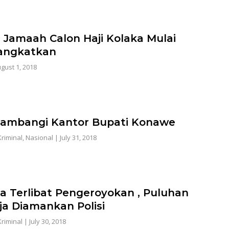
 Jamaah Calon Haji Kolaka Mulai
angkatkan
gust 1, 2018
ambangi Kantor Bupati Konawe
riminal
,
Nasional
|
July 31, 2018
a Terlibat Pengeroyokan , Puluhan
a Diamankan Polisi
riminal
|
July 30, 2018